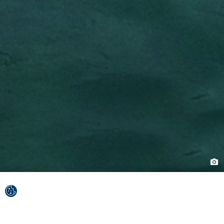
Nezaboravna kvarnerska avantura čeka